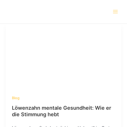
Skip
Post
Main
to
pagination
Men
content
Blog
Löwenzahn mentale Gesundheit: Wie er
die Stimmung hebt