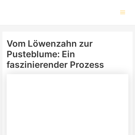
Skip
Post
Main
to
navigation
Men
content
Vom Löwenzahn zur
Pusteblume: Ein
faszinierender Prozess