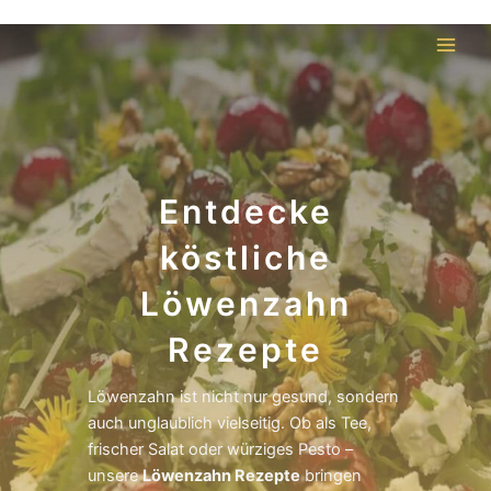
Skip
Main
to
Men
content
Entdecke
köstliche
Löwenzahn
Rezepte
Löwenzahn ist nicht nur gesund, sondern
auch unglaublich vielseitig. Ob als Tee,
frischer Salat oder würziges Pesto –
unsere
Löwenzahn Rezepte
bringen