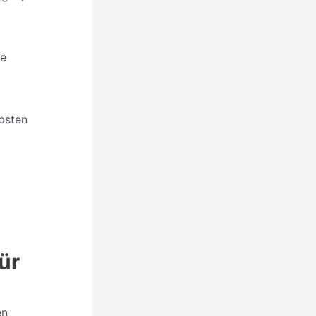
ke
ebsten
ür
en