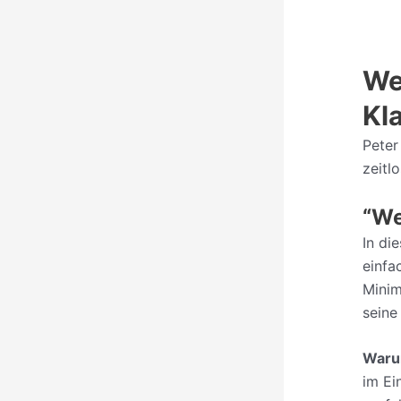
We
Kl
Peter
zeitl
“We
In di
einfa
Minim
seine
Waru
im Ei