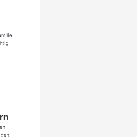
amilie
htig
rn
nen
lgen,