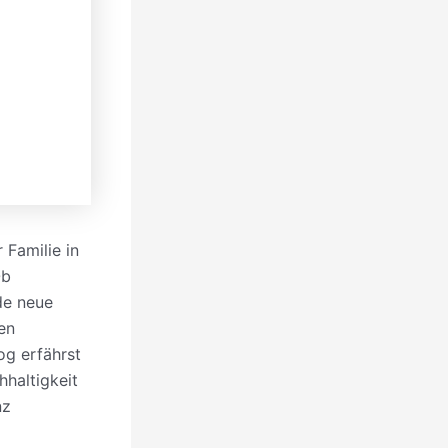
 Familie in
Ob
de neue
ten
og erfährst
haltigkeit
nz