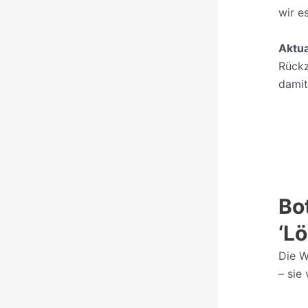
wir e
Aktual
Rückz
damit
Bo
‘L
Die W
– sie