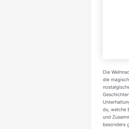
Die Weihnac
die magisc
nostalgisch
Geschichten 
Unterhaltun
du, welche 
und Zusamm
besonders g