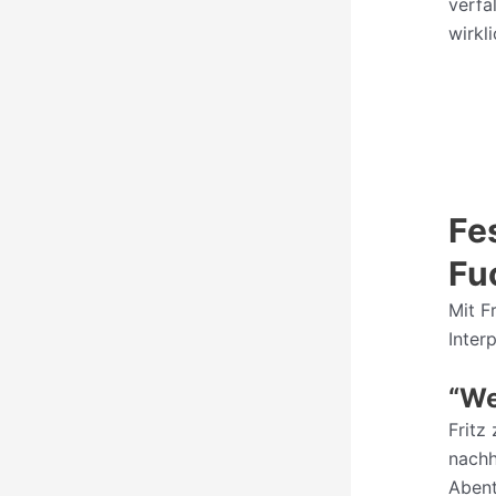
verfa
wirkl
Fe
Fu
Mit F
Inter
“We
Fritz
nachh
Abent