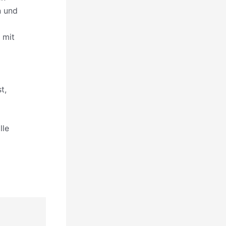
n und
 mit
t,
lle