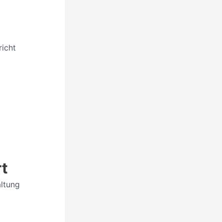
richt
rt
altung