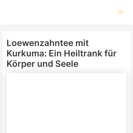
Skip
Post
Main
to
navigation
Men
content
Loewenzahntee mit
Kurkuma: Ein Heiltrank für
Körper und Seele