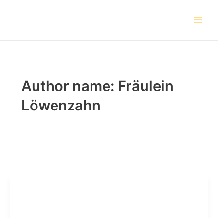
Skip
Post
Main
to
pagination
Men
content
Author name: Fräulein
Löwenzahn